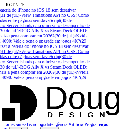
URGENTE
teria do iPhone no iOS 18 sem desativar
1 de jul.)
•
View Transitions API no CSS: Como
das entre páginas sem JavaScript
(30 de
o Server Islands para otimizar o desempenho de
0 de jul.)
•
ROG Ally X vs Steam Deck OLED:
mais a pena comprar em 2026?
(30 de jul.)
•
Nvidia
90: Vale a pena o upgrade em jogos 4K?
(29
r a bateria do iPhone no iOS 18 sem desativar
1 de jul.)
•
View Transitions API no CSS: Como
das entre páginas sem JavaScript
(30 de
o Server Islands para otimizar o desempenho de
0 de jul.)
•
ROG Ally X vs Steam Deck OLED:
mais a pena comprar em 2026?
(30 de jul.)
•
Nvidia
90: Vale a pena o upgrade em jogos 4K?
(29
Doug
D
ESIGN
Home
Games
Tecnologia
Inteligência Artificial
Programação