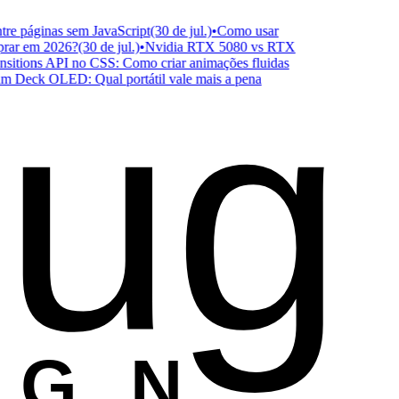
 páginas sem JavaScript
(30 de jul.)
•
Como usar
r em 2026?
(30 de jul.)
•
Nvidia RTX 5080 vs RTX
ug
ions API no CSS: Como criar animações fluidas
eck OLED: Qual portátil vale mais a pena
ESIGN