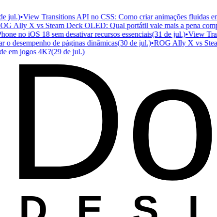
ul.)
•
View Transitions API no CSS: Como criar animações fluidas entre
Ally X vs Steam Deck OLED: Qual portátil vale mais a pena compra
Do
e no iOS 18 sem desativar recursos essenciais
(31 de jul.)
•
View Transit
 o desempenho de páginas dinâmicas
(30 de jul.)
•
ROG Ally X vs Steam D
em jogos 4K?
(29 de jul.)
D