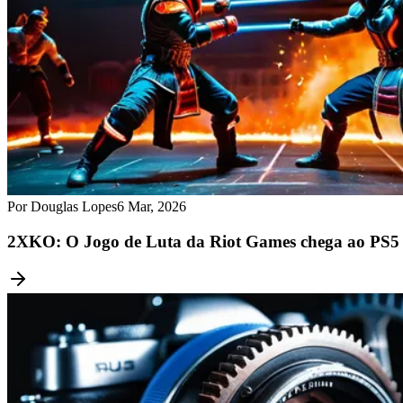
Por Douglas Lopes
6 Mar, 2026
2XKO: O Jogo de Luta da Riot Games chega ao PS5 