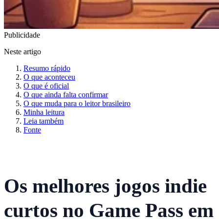
Publicidade
Neste artigo
Resumo rápido
O que aconteceu
O que é oficial
O que ainda falta confirmar
O que muda para o leitor brasileiro
Minha leitura
Leia também
Fonte
Os melhores jogos indie
curtos no Game Pass em