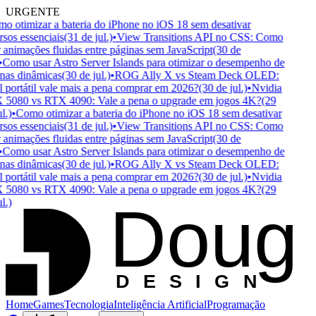
URGENTE
 otimizar a bateria do iPhone no iOS 18 sem desativar
sos essenciais
(31 de jul.)
•
View Transitions API no CSS: Como
 animações fluidas entre páginas sem JavaScript
(30 de
Como usar Astro Server Islands para otimizar o desempenho de
as dinâmicas
(30 de jul.)
•
ROG Ally X vs Steam Deck OLED:
portátil vale mais a pena comprar em 2026?
(30 de jul.)
•
Nvidia
5080 vs RTX 4090: Vale a pena o upgrade em jogos 4K?
(29
.)
•
Como otimizar a bateria do iPhone no iOS 18 sem desativar
sos essenciais
(31 de jul.)
•
View Transitions API no CSS: Como
 animações fluidas entre páginas sem JavaScript
(30 de
Como usar Astro Server Islands para otimizar o desempenho de
as dinâmicas
(30 de jul.)
•
ROG Ally X vs Steam Deck OLED:
portátil vale mais a pena comprar em 2026?
(30 de jul.)
•
Nvidia
5080 vs RTX 4090: Vale a pena o upgrade em jogos 4K?
(29
Doug
.)
D
ESIGN
Home
Games
Tecnologia
Inteligência Artificial
Programação