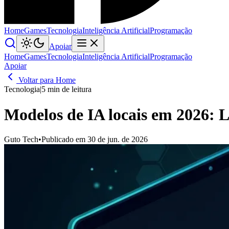
Home
Games
Tecnologia
Inteligência Artificial
Programação
Apoiar
Home
Games
Tecnologia
Inteligência Artificial
Programação
Apoiar
Voltar para Home
Tecnologia
|
5 min de leitura
Modelos de IA locais em 2026: L
Guto Tech
•
Publicado em 30 de jun. de 2026