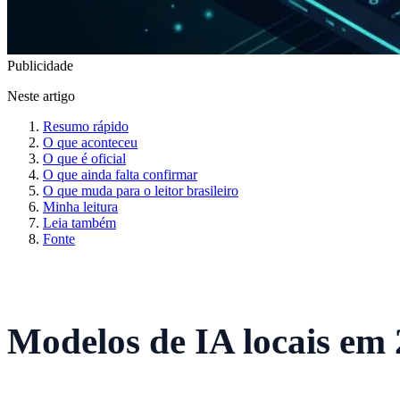
Publicidade
Neste artigo
Resumo rápido
O que aconteceu
O que é oficial
O que ainda falta confirmar
O que muda para o leitor brasileiro
Minha leitura
Leia também
Fonte
Modelos de IA locais em 