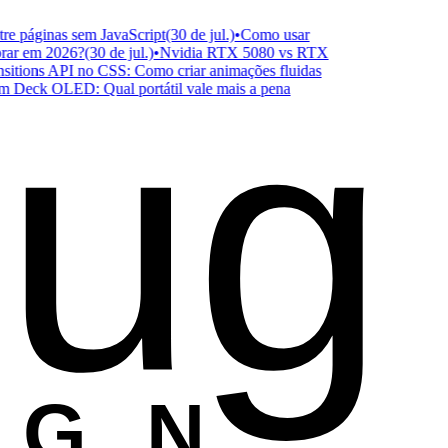
 páginas sem JavaScript
(30 de jul.)
•
Como usar
r em 2026?
(30 de jul.)
•
Nvidia RTX 5080 vs RTX
ug
ions API no CSS: Como criar animações fluidas
eck OLED: Qual portátil vale mais a pena
ESIGN