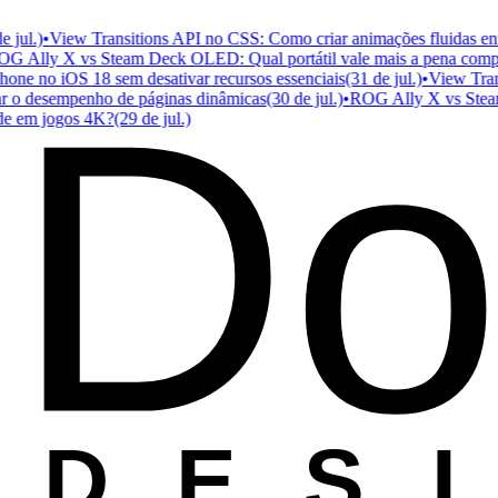
ul.)
•
View Transitions API no CSS: Como criar animações fluidas entre
Ally X vs Steam Deck OLED: Qual portátil vale mais a pena compra
Do
e no iOS 18 sem desativar recursos essenciais
(31 de jul.)
•
View Transit
 o desempenho de páginas dinâmicas
(30 de jul.)
•
ROG Ally X vs Steam D
em jogos 4K?
(29 de jul.)
D