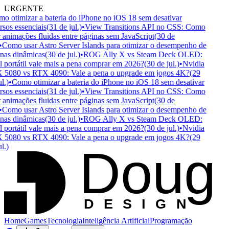
URGENTE
 otimizar a bateria do iPhone no iOS 18 sem desativar
sos essenciais
(31 de jul.)
•
View Transitions API no CSS: Como
 animações fluidas entre páginas sem JavaScript
(30 de
Como usar Astro Server Islands para otimizar o desempenho de
nas dinâmicas
(30 de jul.)
•
ROG Ally X vs Steam Deck OLED:
portátil vale mais a pena comprar em 2026?
(30 de jul.)
•
Nvidia
5080 vs RTX 4090: Vale a pena o upgrade em jogos 4K?
(29
.)
•
Como otimizar a bateria do iPhone no iOS 18 sem desativar
sos essenciais
(31 de jul.)
•
View Transitions API no CSS: Como
 animações fluidas entre páginas sem JavaScript
(30 de
Como usar Astro Server Islands para otimizar o desempenho de
nas dinâmicas
(30 de jul.)
•
ROG Ally X vs Steam Deck OLED:
portátil vale mais a pena comprar em 2026?
(30 de jul.)
•
Nvidia
5080 vs RTX 4090: Vale a pena o upgrade em jogos 4K?
(29
Doug
.)
D
ESIGN
Home
Games
Tecnologia
Inteligência Artificial
Programação