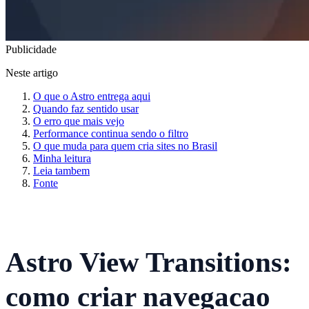
Publicidade
Neste artigo
O que o Astro entrega aqui
Quando faz sentido usar
O erro que mais vejo
Performance continua sendo o filtro
O que muda para quem cria sites no Brasil
Minha leitura
Leia tambem
Fonte
Astro View Transitions:
como criar navegacao