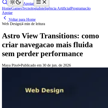
Apoiar
Home
Games
Tecnologia
Inteligência Artificial
Programação
Apoiar
Voltar para Home
Web Design
|
4 min de leitura
Astro View Transitions: como
criar navegacao mais fluida
sem perder performance
Maya Pixel
•
Publicado em 30 de jun. de 2026