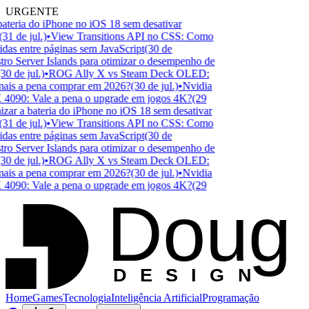
URGENTE
teria do iPhone no iOS 18 sem desativar
31 de jul.)
•
View Transitions API no CSS: Como
das entre páginas sem JavaScript
(30 de
o Server Islands para otimizar o desempenho de
0 de jul.)
•
ROG Ally X vs Steam Deck OLED:
mais a pena comprar em 2026?
(30 de jul.)
•
Nvidia
90: Vale a pena o upgrade em jogos 4K?
(29
ar a bateria do iPhone no iOS 18 sem desativar
31 de jul.)
•
View Transitions API no CSS: Como
das entre páginas sem JavaScript
(30 de
o Server Islands para otimizar o desempenho de
0 de jul.)
•
ROG Ally X vs Steam Deck OLED:
mais a pena comprar em 2026?
(30 de jul.)
•
Nvidia
90: Vale a pena o upgrade em jogos 4K?
(29
Doug
D
ESIGN
Home
Games
Tecnologia
Inteligência Artificial
Programação