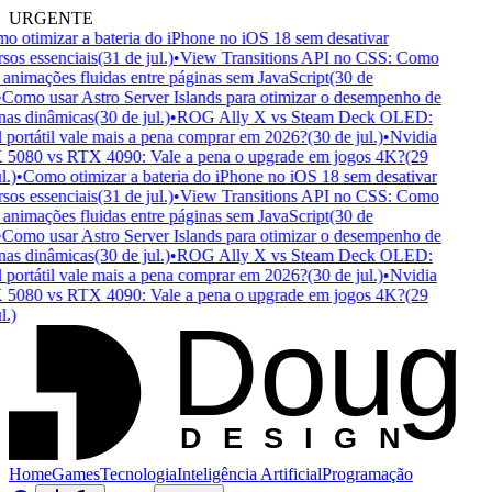
URGENTE
 otimizar a bateria do iPhone no iOS 18 sem desativar
sos essenciais
(31 de jul.)
•
View Transitions API no CSS: Como
 animações fluidas entre páginas sem JavaScript
(30 de
Como usar Astro Server Islands para otimizar o desempenho de
as dinâmicas
(30 de jul.)
•
ROG Ally X vs Steam Deck OLED:
portátil vale mais a pena comprar em 2026?
(30 de jul.)
•
Nvidia
080 vs RTX 4090: Vale a pena o upgrade em jogos 4K?
(29
.)
•
Como otimizar a bateria do iPhone no iOS 18 sem desativar
sos essenciais
(31 de jul.)
•
View Transitions API no CSS: Como
 animações fluidas entre páginas sem JavaScript
(30 de
Como usar Astro Server Islands para otimizar o desempenho de
as dinâmicas
(30 de jul.)
•
ROG Ally X vs Steam Deck OLED:
portátil vale mais a pena comprar em 2026?
(30 de jul.)
•
Nvidia
080 vs RTX 4090: Vale a pena o upgrade em jogos 4K?
(29
Doug
.)
D
ESIGN
Home
Games
Tecnologia
Inteligência Artificial
Programação