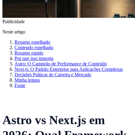
Publicidade
Neste artigo
Resumo espelhado
Conteudo espelhado
Resumo rapido
Por que isso importa
Astro: O Campeão de Performance de Conteúdo
Next.js: O Padrão Enterprise para Aplicações Complexas
Decisões Práticas de Carreira e Mercado
Minha leitura
Fonte
Astro vs Next.js em