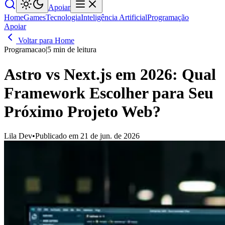
Apoiar
Home
Games
Tecnologia
Inteligência Artificial
Programação
Apoiar
Voltar para Home
Programacao
|
5 min de leitura
Astro vs Next.js em 2026: Qual
Framework Escolher para Seu
Próximo Projeto Web?
Lila Dev
•
Publicado em 21 de jun. de 2026