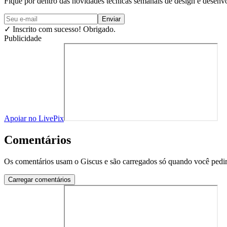
Fique por dentro das novidades técnicas semanais de design e desenv
Enviar
✓
Inscrito com sucesso! Obrigado.
Publicidade
Apoiar no LivePix
Comentários
Os comentários usam o Giscus e são carregados só quando você pedir
Carregar comentários