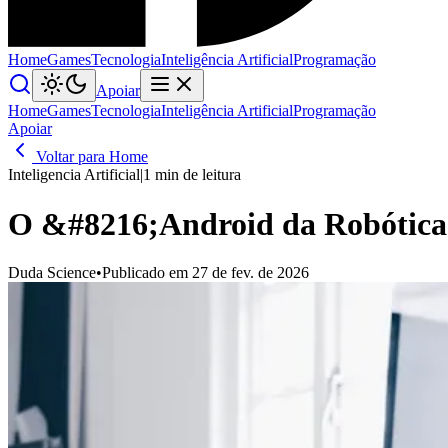
Home
Games
Tecnologia
Inteligência Artificial
Programação
Apoiar
Home
Games
Tecnologia
Inteligência Artificial
Programação
Apoiar
Voltar para Home
Inteligencia Artificial
|
1 min de leitura
O &#8216;Android da Robótica&#
Duda Science
•
Publicado em 27 de fev. de 2026