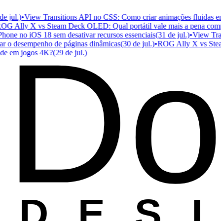
jul.)
•
View Transitions API no CSS: Como criar animações fluidas entre
Ally X vs Steam Deck OLED: Qual portátil vale mais a pena compra
Do
ne no iOS 18 sem desativar recursos essenciais
(31 de jul.)
•
View Transi
 o desempenho de páginas dinâmicas
(30 de jul.)
•
ROG Ally X vs Steam D
 em jogos 4K?
(29 de jul.)
D