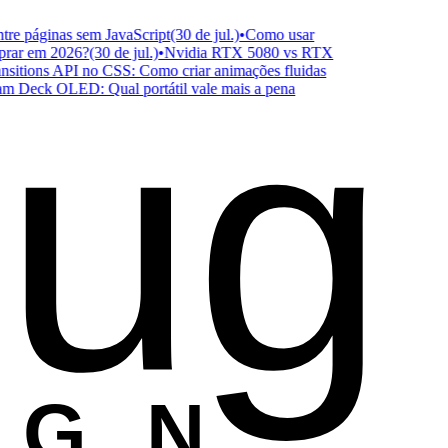
 páginas sem JavaScript
(30 de jul.)
•
Como usar
r em 2026?
(30 de jul.)
•
Nvidia RTX 5080 vs RTX
ug
tions API no CSS: Como criar animações fluidas
eck OLED: Qual portátil vale mais a pena
ESIGN