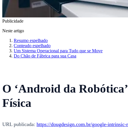
Publicidade
Neste artigo
Resumo espelhado
Conteudo espelhado
Um Sistema Operacional para Tudo que se Move
Do Chão de Fábrica para sua Casa
O ‘Android da Robótica’:
Física
URL publicada:
https://dougdesign.com.br/google-intrinsic-r