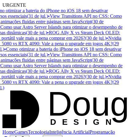
URGENTE
 otimizar a bateria do iPhone no iOS 18 sem desativar
sos essenciais
(31 de jul.)
•
View Transitions API no CSS: Como
 animações fluidas entre páginas sem JavaScript
(30 de
Como usar Astro Server Islands para otimizar o desempenho de
as dinâmicas
(30 de jul.)
•
ROG Ally X vs Steam Deck OLED:
portátil vale mais a pena comprar em 2026?
(30 de jul.)
•
Nvidia
080 vs RTX 4090: Vale a pena o upgrade em jogos 4K?
(29
.)
•
Como otimizar a bateria do iPhone no iOS 18 sem desativar
sos essenciais
(31 de jul.)
•
View Transitions API no CSS: Como
 animações fluidas entre páginas sem JavaScript
(30 de
Como usar Astro Server Islands para otimizar o desempenho de
as dinâmicas
(30 de jul.)
•
ROG Ally X vs Steam Deck OLED:
portátil vale mais a pena comprar em 2026?
(30 de jul.)
•
Nvidia
080 vs RTX 4090: Vale a pena o upgrade em jogos 4K?
(29
Doug
.)
D
ESIGN
Home
Games
Tecnologia
Inteligência Artificial
Programação