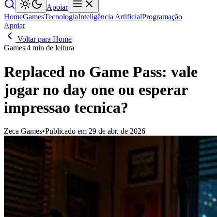
Apoiar
Home
Games
Tecnologia
Inteligência Artificial
Programação
Apoiar
Voltar para Home
Games
|
4 min de leitura
Replaced no Game Pass: vale
jogar no day one ou esperar
impressao tecnica?
Zeca Games
•
Publicado em 29 de abr. de 2026