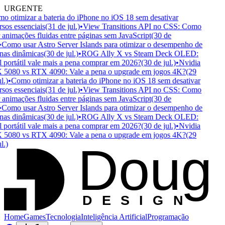
URGENTE
 otimizar a bateria do iPhone no iOS 18 sem desativar
sos essenciais
(31 de jul.)
•
View Transitions API no CSS: Como
 animações fluidas entre páginas sem JavaScript
(30 de
Como usar Astro Server Islands para otimizar o desempenho de
as dinâmicas
(30 de jul.)
•
ROG Ally X vs Steam Deck OLED:
portátil vale mais a pena comprar em 2026?
(30 de jul.)
•
Nvidia
5080 vs RTX 4090: Vale a pena o upgrade em jogos 4K?
(29
.)
•
Como otimizar a bateria do iPhone no iOS 18 sem desativar
sos essenciais
(31 de jul.)
•
View Transitions API no CSS: Como
 animações fluidas entre páginas sem JavaScript
(30 de
Como usar Astro Server Islands para otimizar o desempenho de
as dinâmicas
(30 de jul.)
•
ROG Ally X vs Steam Deck OLED:
portátil vale mais a pena comprar em 2026?
(30 de jul.)
•
Nvidia
5080 vs RTX 4090: Vale a pena o upgrade em jogos 4K?
(29
Doug
.)
D
ESIGN
Home
Games
Tecnologia
Inteligência Artificial
Programação