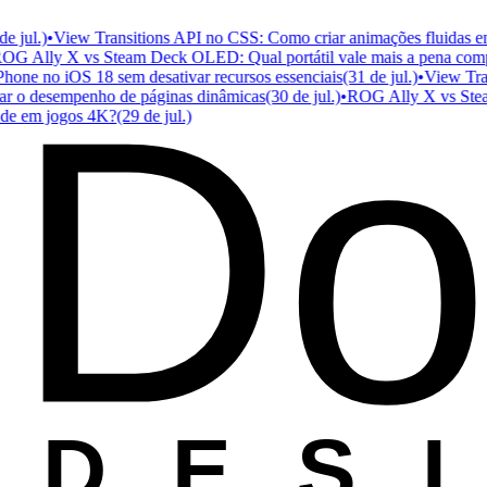
jul.)
•
View Transitions API no CSS: Como criar animações fluidas entr
 Ally X vs Steam Deck OLED: Qual portátil vale mais a pena compr
Do
one no iOS 18 sem desativar recursos essenciais
(31 de jul.)
•
View Trans
r o desempenho de páginas dinâmicas
(30 de jul.)
•
ROG Ally X vs Steam 
 em jogos 4K?
(29 de jul.)
D