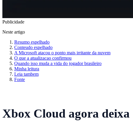
Publicidade
Neste artigo
Resumo espelhado
Conteudo espelhado
A Microsoft atacou o ponto mais irritante da nuvem
O que a atualizacao confirmou
Quando isso muda a vida do jogador brasileiro
Minha leitura
Leia tambem
Fonte
Xbox Cloud agora deixa e