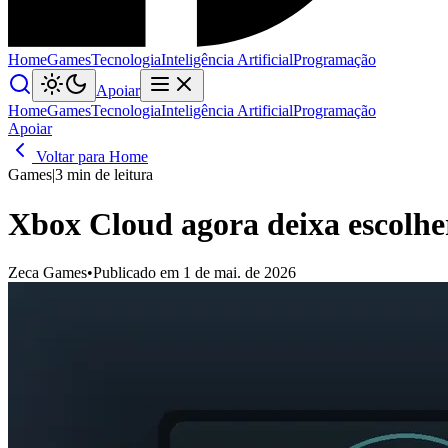
Home
Games
Tecnologia
Inteligência Artificial
Programação
Apoiar
Home
Games
Tecnologia
Inteligência Artificial
Programação
Apoiar
Voltar para Home
Games
|
3 min de leitura
Xbox Cloud agora deixa escolher
Zeca Games
•
Publicado em 1 de mai. de 2026