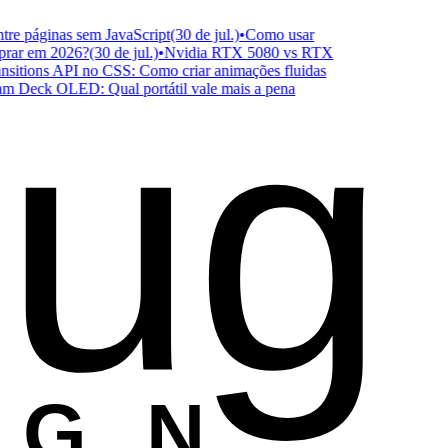
e páginas sem JavaScript
(30 de jul.)
•
Como usar
ar em 2026?
(30 de jul.)
•
Nvidia RTX 5080 vs RTX
ug
itions API no CSS: Como criar animações fluidas
Deck OLED: Qual portátil vale mais a pena
ESIGN