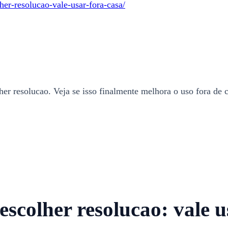
her-resolucao-vale-usar-fora-casa/
r resolucao. Veja se isso finalmente melhora o uso fora de c
scolher resolucao: vale u