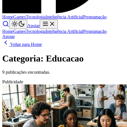
Home
Games
Tecnologia
Inteligência Artificial
Programação
Apoiar
Home
Games
Tecnologia
Inteligência Artificial
Programação
Apoiar
Voltar para Home
Categoria:
Educacao
9 publicações encontradas.
Publicidade