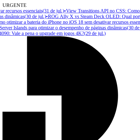
URGENTE
cursos essenciais
(31 de jul.)
•
View Transitions API no CSS: Como criar 
inâmicas
(30 de jul.)
•
ROG Ally X vs Steam Deck OLED: Qual portátil v
imizar a bateria do iPhone no iOS 18 sem desativar recursos essenciai
r Islands para otimizar o desempenho de páginas dinâmicas
(30 de jul.)
Vale a pena o upgrade em jogos 4K?
(29 de jul.)