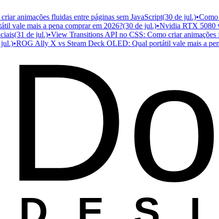
animações fluidas entre páginas sem JavaScript
(30 de jul.)
•
Como usar
ale mais a pena comprar em 2026?
(30 de jul.)
•
Nvidia RTX 5080 vs 
Do
s
(31 de jul.)
•
View Transitions API no CSS: Como criar animações fluid
•
ROG Ally X vs Steam Deck OLED: Qual portátil vale mais a pena
D