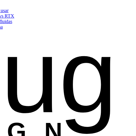
RTX
ug
as
ESIGN