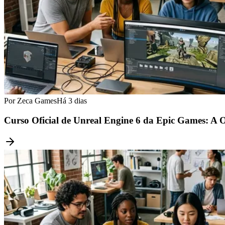
Por Zeca Games
Há 3 dias
Curso Oficial de Unreal Engine 6 da Epic Games: A 