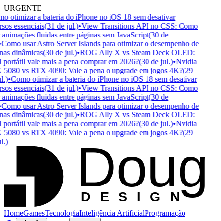
URGENTE
 otimizar a bateria do iPhone no iOS 18 sem desativar
sos essenciais
(31 de jul.)
•
View Transitions API no CSS: Como
 animações fluidas entre páginas sem JavaScript
(30 de
Como usar Astro Server Islands para otimizar o desempenho de
as dinâmicas
(30 de jul.)
•
ROG Ally X vs Steam Deck OLED:
portátil vale mais a pena comprar em 2026?
(30 de jul.)
•
Nvidia
5080 vs RTX 4090: Vale a pena o upgrade em jogos 4K?
(29
.)
•
Como otimizar a bateria do iPhone no iOS 18 sem desativar
sos essenciais
(31 de jul.)
•
View Transitions API no CSS: Como
 animações fluidas entre páginas sem JavaScript
(30 de
Como usar Astro Server Islands para otimizar o desempenho de
as dinâmicas
(30 de jul.)
•
ROG Ally X vs Steam Deck OLED:
portátil vale mais a pena comprar em 2026?
(30 de jul.)
•
Nvidia
5080 vs RTX 4090: Vale a pena o upgrade em jogos 4K?
(29
Doug
.)
D
ESIGN
Home
Games
Tecnologia
Inteligência Artificial
Programação