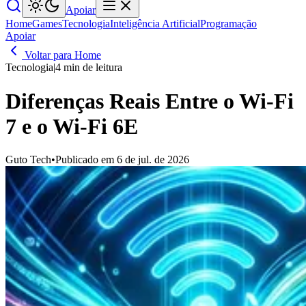
Apoiar
Home
Games
Tecnologia
Inteligência Artificial
Programação
Apoiar
Voltar para Home
Tecnologia
|
4 min de leitura
Diferenças Reais Entre o Wi-Fi
7 e o Wi-Fi 6E
Guto Tech
•
Publicado em 6 de jul. de 2026