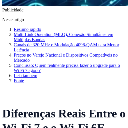
Publicidade
Neste artigo
Resumo rapido
Multi-Link Operation (MLO): Conexão Simultânea em
Múltiplas Bandas
Canais de 320 MHz e Modulação 4096-QAM para Menor
Latência
Preços no Varejo Nacional e Dispositivos Compatíveis no
Mercado
Conclusão: Quem realmente precisa fazer o upgrade para o
Wi-Fi 7 agora?
Leia tambem
Fonte
Diferenças Reais Entre o
Wi-Fi 7 e o Wi-Fi 6E