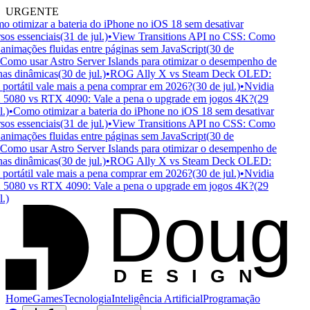
URGENTE
 otimizar a bateria do iPhone no iOS 18 sem desativar
os essenciais
(31 de jul.)
•
View Transitions API no CSS: Como
animações fluidas entre páginas sem JavaScript
(30 de
omo usar Astro Server Islands para otimizar o desempenho de
as dinâmicas
(30 de jul.)
•
ROG Ally X vs Steam Deck OLED:
portátil vale mais a pena comprar em 2026?
(30 de jul.)
•
Nvidia
080 vs RTX 4090: Vale a pena o upgrade em jogos 4K?
(29
.)
•
Como otimizar a bateria do iPhone no iOS 18 sem desativar
os essenciais
(31 de jul.)
•
View Transitions API no CSS: Como
animações fluidas entre páginas sem JavaScript
(30 de
omo usar Astro Server Islands para otimizar o desempenho de
as dinâmicas
(30 de jul.)
•
ROG Ally X vs Steam Deck OLED:
portátil vale mais a pena comprar em 2026?
(30 de jul.)
•
Nvidia
080 vs RTX 4090: Vale a pena o upgrade em jogos 4K?
(29
Doug
.)
D
ESIGN
Home
Games
Tecnologia
Inteligência Artificial
Programação