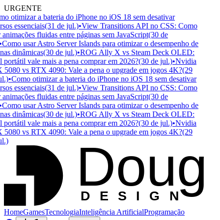
URGENTE
 otimizar a bateria do iPhone no iOS 18 sem desativar
sos essenciais
(31 de jul.)
•
View Transitions API no CSS: Como
 animações fluidas entre páginas sem JavaScript
(30 de
Como usar Astro Server Islands para otimizar o desempenho de
as dinâmicas
(30 de jul.)
•
ROG Ally X vs Steam Deck OLED:
portátil vale mais a pena comprar em 2026?
(30 de jul.)
•
Nvidia
5080 vs RTX 4090: Vale a pena o upgrade em jogos 4K?
(29
.)
•
Como otimizar a bateria do iPhone no iOS 18 sem desativar
sos essenciais
(31 de jul.)
•
View Transitions API no CSS: Como
 animações fluidas entre páginas sem JavaScript
(30 de
Como usar Astro Server Islands para otimizar o desempenho de
as dinâmicas
(30 de jul.)
•
ROG Ally X vs Steam Deck OLED:
portátil vale mais a pena comprar em 2026?
(30 de jul.)
•
Nvidia
5080 vs RTX 4090: Vale a pena o upgrade em jogos 4K?
(29
Doug
.)
D
ESIGN
Home
Games
Tecnologia
Inteligência Artificial
Programação