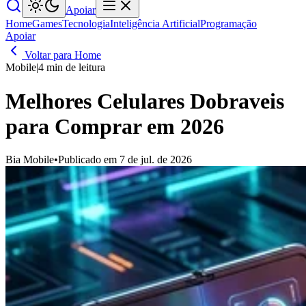
Apoiar
Home
Games
Tecnologia
Inteligência Artificial
Programação
Apoiar
Voltar para Home
Mobile
|
4 min de leitura
Melhores Celulares Dobraveis
para Comprar em 2026
Bia Mobile
•
Publicado em 7 de jul. de 2026