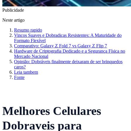
Publicidade
Neste artigo
Resumo rapido
Vincos Suaves e Dobradiças Resistentes: A Maturidade do
Formato Flexível
Comparativo: Galaxy Z Fold 7 vs Galaxy Z Flip 7
Hardware de Criptografia Dedicado e a Segurança Física no
Mercado Nacional
Opinião: Dobráveis finalmente deixaram de ser brinquedos
caros?
Leia tambem
Fonte
Melhores Celulares
Dobraveis para