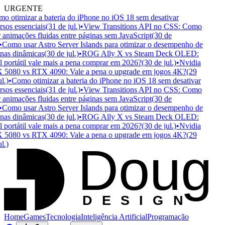
URGENTE
 otimizar a bateria do iPhone no iOS 18 sem desativar
sos essenciais
(31 de jul.)
•
View Transitions API no CSS: Como
 animações fluidas entre páginas sem JavaScript
(30 de
Como usar Astro Server Islands para otimizar o desempenho de
as dinâmicas
(30 de jul.)
•
ROG Ally X vs Steam Deck OLED:
portátil vale mais a pena comprar em 2026?
(30 de jul.)
•
Nvidia
5080 vs RTX 4090: Vale a pena o upgrade em jogos 4K?
(29
.)
•
Como otimizar a bateria do iPhone no iOS 18 sem desativar
sos essenciais
(31 de jul.)
•
View Transitions API no CSS: Como
 animações fluidas entre páginas sem JavaScript
(30 de
Como usar Astro Server Islands para otimizar o desempenho de
as dinâmicas
(30 de jul.)
•
ROG Ally X vs Steam Deck OLED:
portátil vale mais a pena comprar em 2026?
(30 de jul.)
•
Nvidia
5080 vs RTX 4090: Vale a pena o upgrade em jogos 4K?
(29
Doug
.)
D
ESIGN
Home
Games
Tecnologia
Inteligência Artificial
Programação