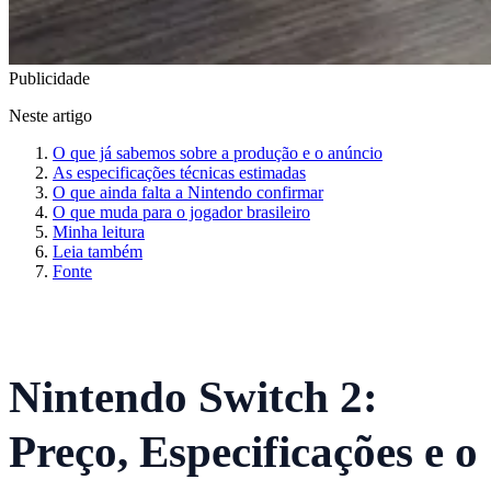
Publicidade
Neste artigo
O que já sabemos sobre a produção e o anúncio
As especificações técnicas estimadas
O que ainda falta a Nintendo confirmar
O que muda para o jogador brasileiro
Minha leitura
Leia também
Fonte
Nintendo Switch 2:
Preço, Especificações e o