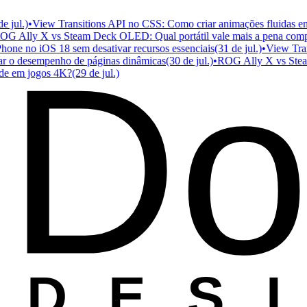
l.)
•
View Transitions API no CSS: Como criar animações fluidas entre 
Ally X vs Steam Deck OLED: Qual portátil vale mais a pena compra
Do
e no iOS 18 sem desativar recursos essenciais
(31 de jul.)
•
View Transit
o desempenho de páginas dinâmicas
(30 de jul.)
•
ROG Ally X vs Steam De
em jogos 4K?
(29 de jul.)
D