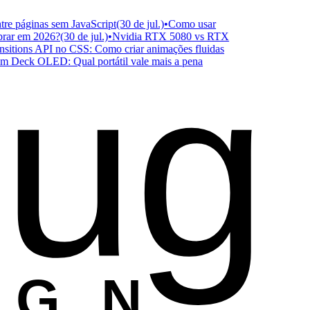
páginas sem JavaScript
(30 de jul.)
•
Como usar
r em 2026?
(30 de jul.)
•
Nvidia RTX 5080 vs RTX
ug
ions API no CSS: Como criar animações fluidas
ck OLED: Qual portátil vale mais a pena
ESIGN