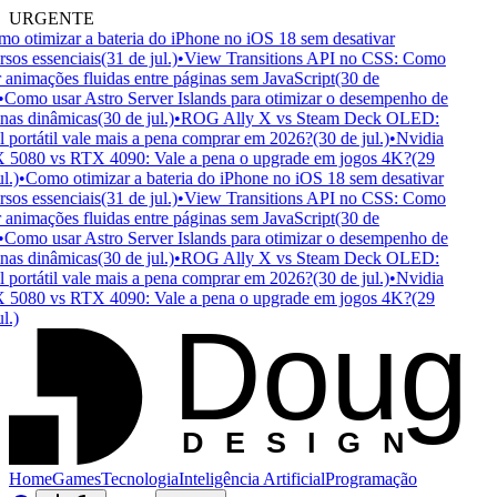
URGENTE
 otimizar a bateria do iPhone no iOS 18 sem desativar
sos essenciais
(31 de jul.)
•
View Transitions API no CSS: Como
 animações fluidas entre páginas sem JavaScript
(30 de
Como usar Astro Server Islands para otimizar o desempenho de
as dinâmicas
(30 de jul.)
•
ROG Ally X vs Steam Deck OLED:
portátil vale mais a pena comprar em 2026?
(30 de jul.)
•
Nvidia
5080 vs RTX 4090: Vale a pena o upgrade em jogos 4K?
(29
.)
•
Como otimizar a bateria do iPhone no iOS 18 sem desativar
sos essenciais
(31 de jul.)
•
View Transitions API no CSS: Como
 animações fluidas entre páginas sem JavaScript
(30 de
Como usar Astro Server Islands para otimizar o desempenho de
as dinâmicas
(30 de jul.)
•
ROG Ally X vs Steam Deck OLED:
portátil vale mais a pena comprar em 2026?
(30 de jul.)
•
Nvidia
5080 vs RTX 4090: Vale a pena o upgrade em jogos 4K?
(29
Doug
.)
D
ESIGN
Home
Games
Tecnologia
Inteligência Artificial
Programação