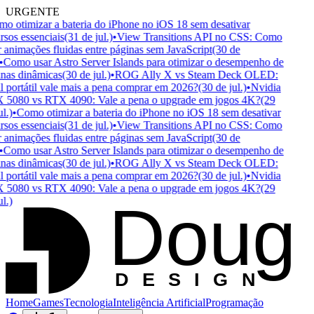
URGENTE
 otimizar a bateria do iPhone no iOS 18 sem desativar
sos essenciais
(31 de jul.)
•
View Transitions API no CSS: Como
 animações fluidas entre páginas sem JavaScript
(30 de
Como usar Astro Server Islands para otimizar o desempenho de
nas dinâmicas
(30 de jul.)
•
ROG Ally X vs Steam Deck OLED:
 portátil vale mais a pena comprar em 2026?
(30 de jul.)
•
Nvidia
5080 vs RTX 4090: Vale a pena o upgrade em jogos 4K?
(29
l.)
•
Como otimizar a bateria do iPhone no iOS 18 sem desativar
sos essenciais
(31 de jul.)
•
View Transitions API no CSS: Como
 animações fluidas entre páginas sem JavaScript
(30 de
Como usar Astro Server Islands para otimizar o desempenho de
nas dinâmicas
(30 de jul.)
•
ROG Ally X vs Steam Deck OLED:
 portátil vale mais a pena comprar em 2026?
(30 de jul.)
•
Nvidia
5080 vs RTX 4090: Vale a pena o upgrade em jogos 4K?
(29
Doug
l.)
D
ESIGN
Home
Games
Tecnologia
Inteligência Artificial
Programação