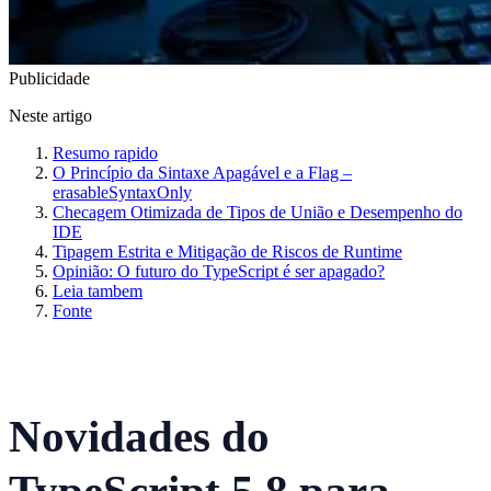
Publicidade
Neste artigo
Resumo rapido
O Princípio da Sintaxe Apagável e a Flag –
erasableSyntaxOnly
Checagem Otimizada de Tipos de União e Desempenho do
IDE
Tipagem Estrita e Mitigação de Riscos de Runtime
Opinião: O futuro do TypeScript é ser apagado?
Leia tambem
Fonte
Novidades do